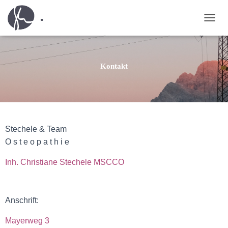
T
O
G
G
L
Kontakt
E
N
A
V
I
G
Stechele & Team
A
O s t e o p a t h i e
T
I
O
Inh. Christiane Stechele MSCCO
N
Anschrift:
Mayerweg 3